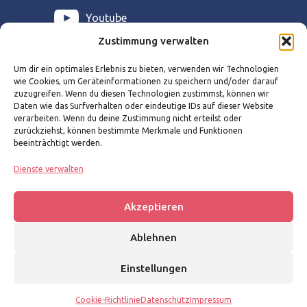
Youtube
Zustimmung verwalten
Home
Um dir ein optimales Erlebnis zu bieten, verwenden wir Technologien
wie Cookies, um Geräteinformationen zu speichern und/oder darauf
Über uns
zuzugreifen. Wenn du diesen Technologien zustimmst, können wir
Daten wie das Surfverhalten oder eindeutige IDs auf dieser Website
Vereinswerkstatt
verarbeiten. Wenn du deine Zustimmung nicht erteilst oder
zurückziehst, können bestimmte Merkmale und Funktionen
Services
beeinträchtigt werden.
Stellenbörse
Dienste verwalten
Kontakt
Akzeptieren
Impressum
Datenschutz
Cookie-Richtlinie
Ablehnen
Einstellungen
© sportima GmbH 2026
Cookie-Richtlinie
Datenschutz
Impressum